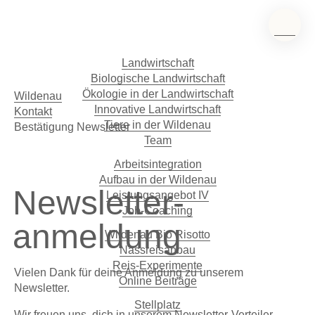
Landwirtschaft
Biologische Landwirtschaft
Ökologie in der Landwirtschaft
Wildenau
Innovative Landwirtschaft
Kontakt
Tiere in der Wildenau
Bestätigung Newsletter
Team
Arbeitsintegration
Aufbau in der Wildenau
Newsletter­
Leistungsangebot IV
Job-Coaching
anmeldung
Wildenau Bio Risotto
Nassreisanbau
Reis-Experimente
Vielen Dank für deine Anmeldung zu unserem
Online Beiträge
Newsletter.
Stellplatz
Wir freuen uns, dich in unserem Newsletter-Verteiler