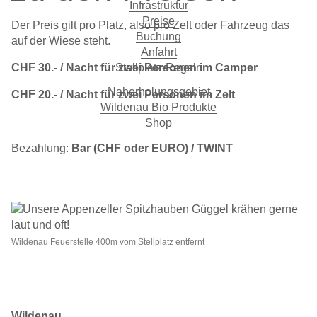
Infrastruktur
Preise
Der Preis gilt pro Platz, also pro Zelt oder Fahrzeug das
Buchung
auf der Wiese steht.
Anfahrt
CHF 30.- / Nacht für zwei Personen im Camper
Stellplatz-Regeln
Naherholungsgebiet
CHF 20.- / Nacht für zwei Personen im Zelt
Wildenau Bio Produkte
Shop
Bezahlung:
Bar (CHF oder EURO) / TWINT
Wildenau Feuerstelle 400m vom Stellplatz entfernt
Wildenau