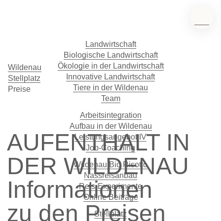
Landwirtschaft
Biologische Landwirtschaft
Ökologie in der Landwirtschaft
Wildenau
Innovative Landwirtschaft
Stellplatz
Tiere in der Wildenau
Preise
Team
Arbeitsintegration
Aufbau in der Wildenau
AUFENTHALT IN
Leistungsangebot IV
Job-Coaching
DER WILDENAU
Wildenau Bio Risotto
Nassreisanbau
Informationen
Reis-Experimente
Online Beiträge
zu den Preisen
Stellplatz