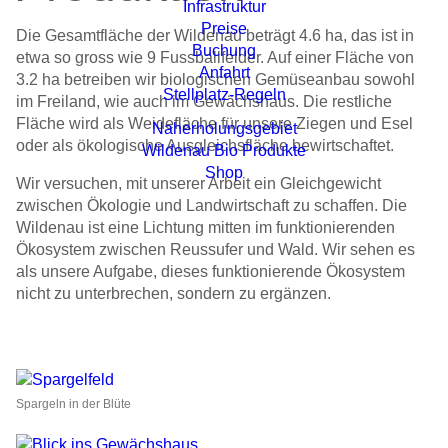
Infrastruktur
Preise
Die Gesamtfläche der Wildenau beträgt 4.6 ha, das ist in
Buchung
etwa so gross wie 9 Fussball­felder. Auf einer Fläche von
Anfahrt
3.2 ha betreiben wir biologischen Gemüse­anbau sowohl
Stellplatz-Regeln
im Freiland, wie auch im Gewächshaus. Die restliche
Fläche wird als Weide­fläche für unsere Ziegen und Esel
Naherholungsgebiet
oder als ökologische Ausgleichs­fläche bewirtschaftet.
Wildenau Bio Produkte
Shop
Wir versuchen, mit unserer Arbeit ein Gleichgewicht
zwischen Ökologie und Landwirtschaft zu schaffen. Die
Wildenau ist eine Lichtung mitten im funktionierenden
Ökosystem zwischen Reussufer und Wald. Wir sehen es
als unsere Aufgabe, dieses funktionierende Ökosystem
nicht zu unterbrechen, sondern zu ergänzen.
Spargeln in der Blüte