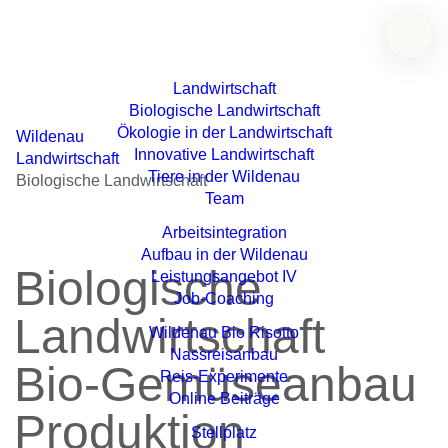
Landwirtschaft
Biologische Landwirtschaft
Ökologie in der Landwirtschaft
Wildenau
Innovative Landwirtschaft
Landwirtschaft
Tiere in der Wildenau
Biologische Landwirtschaft
Team
Arbeitsintegration
Aufbau in der Wildenau
Biologische
Leistungsangebot IV
Job-Coaching
Landwirtschaft
Wildenau Bio Risotto
Nassreisanbau
Bio-Gemüseanbau
Reis-Experimente
Online Beiträge
Produktion
Stellplatz